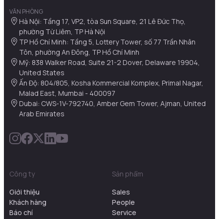
VĂN PHÒNG
Hà Nội: Tầng 17, VP2, tòa Sun Square, 21 Lê Đức Thọ,
phường Từ Liêm, TP Hà Nội
TP Hồ Chí Minh: Tầng 5, Lottery Tower, số 77 Trần Nhân
Tôn, phường An Đông, TP Hồ Chí Minh
Mỹ: 838 Walker Road, Suite 21-2 Dover, Delaware 19904,
United States
Ấn Độ: 804/805, Kosha Kommercial Komplex, Primal Nagar,
Malad East, Mumbai - 400097
Dubai: CWS-1V-792740, Amber Gem Tower, Ajman, United
Arab Emirates
Công ty
Sản phẩm
Giới thiệu
Sales
Khách hàng
People
Báo chí
Service