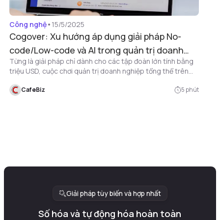
Công nghệ
•
15/5/2025
Cogover: Xu hướng áp dụng giải pháp No-
code/Low-code và AI trong quản trị doanh
Từng là giải pháp chỉ dành cho các tập đoàn lớn tính bằng
nghiệp
triệu USD, cuộc chơi quản trị doanh nghiệp tổng thể trên
một phần mềm hợp nhất đang được “bình dân hóa” nhờ
CafeBiz
5
phút
Cogover – nền tảng No-code/Low-code và AI đến từ
startup thành lập tại Mỹ sáng lập bởi người Việt, cho phép
số hoá 100% quy trình và dữ liệu doanh nghiệp chỉ bằng
kéo thả.
Giải pháp tùy biến và hợp nhất
Số hóa và tự động hóa hoàn toàn