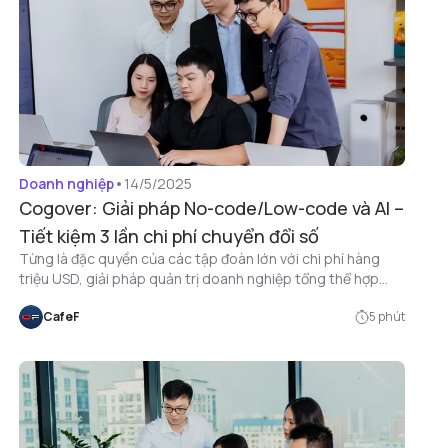
Doanh nghiệp
•
14/5/2025
Cogover: Giải pháp No-code/Low-code và AI –
Tiết kiệm 3 lần chi phí chuyển đổi số
Từng là đặc quyền của các tập đoàn lớn với chi phí hàng
triệu USD, giải pháp quản trị doanh nghiệp tổng thể hợp
nhất giờ đây đã được “bình dân hóa". Với Cogover – nền
CafeF
5
phút
tảng No-code/Low-code và AI, doanh nghiệp có thể số
hóa toàn bộ quy trình và dữ liệu chỉ trong vài giờ mà không
cần IT.