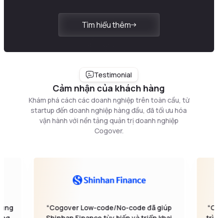
Tìm hiểu thêm
Testimonial
Cảm nhận của khách hàng
Khám phá cách các doanh nghiệp trên toàn cầu, từ
startup đến doanh nghiệp hàng đầu, đã tối ưu hóa
vận hành với nền tảng quản trị doanh nghiệp
Cogover.
rung
“Cogover Low-code/No-code đã giúp
“C
êng
Shinhan Finance tùy biến và triển khai
trì