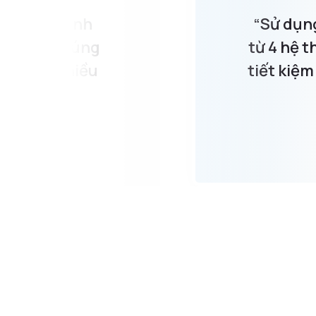
làm việc linh
“Sử dụng
mượt mà. Chúng
từ 4 hệ t
 ngũ hơn nhiều
tiết kiệm